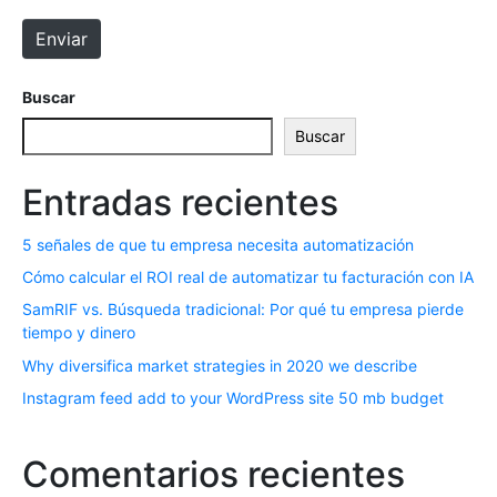
e
e
Enviar
c
b
t
r
Buscar
ó
Buscar
n
i
Entradas recientes
c
o
5 señales de que tu empresa necesita automatización
*
Cómo calcular el ROI real de automatizar tu facturación con IA
SamRIF vs. Búsqueda tradicional: Por qué tu empresa pierde
tiempo y dinero
Why diversifica market strategies in 2020 we describe
Instagram feed add to your WordPress site 50 mb budget
Comentarios recientes