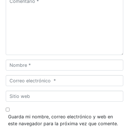
o
m
e
n
t
a
r
i
o
N
*
o
m
C
b
o
r
r
S
e
r
i
*
e
t
o
i
Guarda mi nombre, correo electrónico y web en
e
o
este navegador para la próxima vez que comente.
l
w